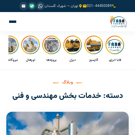
021-44450089
تهران — شهرک گلستان
فابا انرژی
گازسوز
دیزل
پروژه‌ها
اورهال
نیروگاه CHP
وبلاگ
دسته:
خدمات بخش مهندسی و فنی