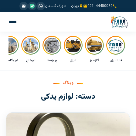
021-44450089
تهران — شهرک گلستان
فابا انرژی
گازسوز
دیزل
پروژه‌ها
اورهال
نیروگاه CHP
وبلاگ
دسته:
لوازم یدکی