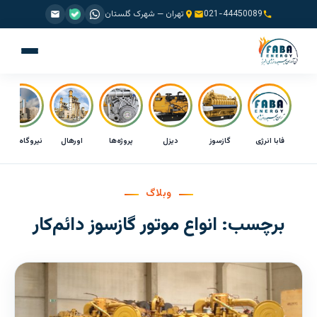
021-44450089
تهران — شهرک گلستان
فابا انرژی
گازسوز
دیزل
پروژه‌ها
اورهال
نیروگاه CHP
وبلاگ
برچسب:
انواع موتور گازسوز دائم‌کار