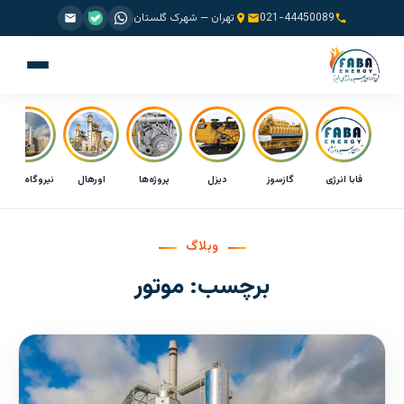
021-44450089
تهران — شهرک گلستان
فابا انرژی
گازسوز
دیزل
پروژه‌ها
اورهال
نیروگاه CHP
وبلاگ
برچسب:
موتور