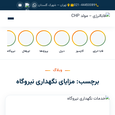
021-44450089
تهران — شهرک گلستان
فابا انرژی
گازسوز
دیزل
پروژه‌ها
اورهال
نیروگاه CHP
وبلاگ
برچسب:
مزایای نگهداری نیروگاه