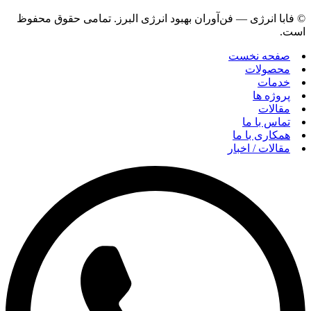
© فابا انرژی — فن‌آوران بهبود انرژی البرز. تمامی حقوق محفوظ
است.
صفحه نخست
محصولات
خدمات
پروژه ها
مقالات
تماس با ما
همکاری با ما
مقالات / اخبار