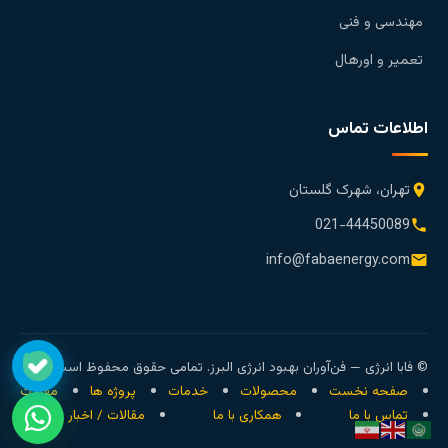
مهندسی و فنی
تعمیر و اورهال
اطلاعات تماس
تهران، شهرک گلستان
021-44450089
info@fabaenergy.com
© فابا انرژی — فن‌آوران بهبود انرژی البرز. تمامی حقوق محفوظ است.
صفحه نخست
محصولات
خدمات
پروژه ها
مقالات
تماس با ما
همکاری با ما
مقالات / اخبار