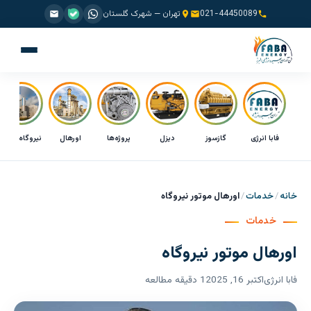
021-44450089
تهران — شهرک گلستان
فابا انرژی
گازسوز
دیزل
پروژه‌ها
اورهال
نیروگاه CHP
خانه
خدمات
اورهال موتور نیروگاه
خدمات
اورهال موتور نیروگاه
فابا انرژی
اکتبر 16, 2025
1 دقیقه مطالعه