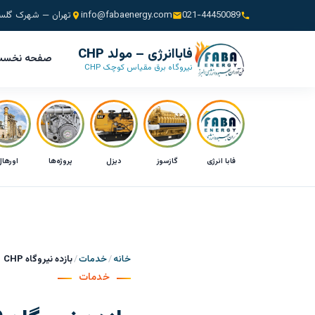
021-44450089
info@fabaenergy.com
تهران — شهرک گلس
فاباانرژی – مولد CHP
صفحه نخس
نیروگاه برق مقیاس کوچک CHP
فابا انرژی
گازسوز
دیزل
پروژه‌ها
اورها
خانه
خدمات
بازده نیروگاه CHP
خدمات