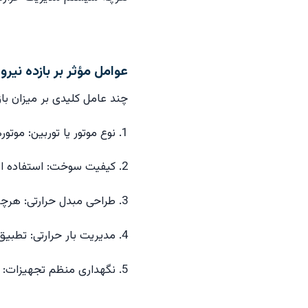
عوامل مؤثر بر بازده نیروگاه
چند عامل کلیدی بر میزان بازده
1. نوع موتور یا توربین: موتورهای گازسوز راندمان حرارتی بالاتری دارند.
2. کیفیت سوخت: استفاده از گاز طبیعی با ترکیب مناسب باعث احتراق بهتر می‌شود.
3. طراحی مبدل حرارتی: هرچه انتقال حرارت کارآمدتر باشد، بازده افزایش می‌یابد.
4. مدیریت بار حرارتی: تطبیق تولید حرارت با نیاز مصرف‌کننده مانع از هدررفت انرژی می‌شود.
5. نگهداری منظم تجهیزات: سرویس دقیق باعث کاهش اتلاف و افزایش عمر سیستم می‌شود.