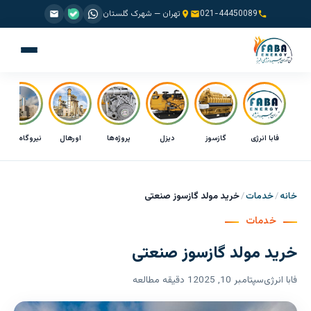
021-44450089
تهران — شهرک گلستان
فابا انرژی
گازسوز
دیزل
پروژه‌ها
اورهال
نیروگاه CHP
خانه
خدمات
خرید مولد گازسوز صنعتی
خدمات
خرید مولد گازسوز صنعتی
فابا انرژی
سپتامبر 10, 2025
1 دقیقه مطالعه