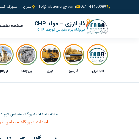
021-44450089
info@fabaenergy.com
تهران — شهرک گلس
فاباانرژی – مولد CHP
صفحه نخس
نیروگاه برق مقیاس کوچک CHP
فابا انرژی
گازسوز
دیزل
پروژه‌ها
اورها
خانه
احداث نیروگاه مقیاس کوچک
احداث نیروگاه مقیاس ک